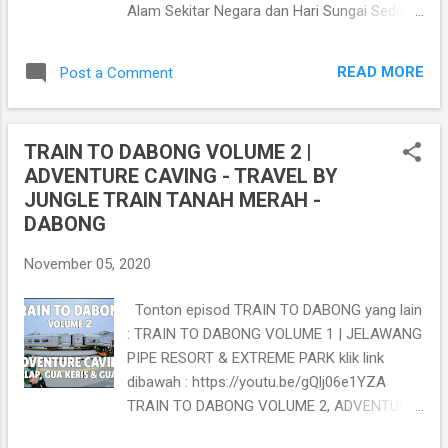
Alam Sekitar Negara dan Hari Sungai Sedunia
MUDAH BUAT BILIK TAMBAHAN | BAHAGIAN
Tahun 2020. Denai sepanjang hampir satu
2 - PEMASANGAN ZINK
kilometer ini bermula di kawasan belakang
https://youtu.be/a9rmuiiUY3M DIY - CARA
READ MORE
Post a Comment
Hospital Universiti Sains Malaysia (HUSM)
MUDAH BUAT BILIK TAMBAHAN | BAHAGIAN
dan melalui sekitar kawasan hutan bakau di
3 - PEMASANGA...
sekitar Min House Camp, Kubang Kerian.
TRAIN TO DABONG VOLUME 2 |
Majlis Perasmian Denai Sungai Pengkalan
ADVENTURE CAVING - TRAVEL BY
Datu, Kubang Kerian, Kelantan telah
JUNGLE TRAIN TANAH MERAH -
disempurnakan oleh YB Dato’ Sri Tuan
DABONG
Ibrahim bin Tuan Man, Menteri Alam Sekitar
dan Air pada 24 Oktober 2020 (Sabtu)
November 05, 2020
bertempat di Sungai Pengkalan Datu, Kubang
Kerian, Kelantan. Majlis perasmian ini
Tonton episod TRAIN TO DABONG yang lain
diadakan bersempena dengan sambutan Hari
: TRAIN TO DABONG VOLUME 1 | JELAWANG
Alam Sekitar Negara dan Hari Sungai Sedunia
PIPE RESORT & EXTREME PARK klik link
Tahun 2020. Denai Sungai Pengkalan Datu di
dibawah : https://youtu.be/gQlj06e1YZA
Kubang Kerian ini merupakan antara projek
TRAIN TO DABONG VOLUME 2, ADVENTURE
rintis Denai Sungai Kebangsaan (DSK) yang
CAVING klik link dibawah :
diperkenalkan oleh Kementerian Alam Sekitar