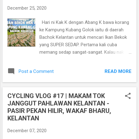
https://goo.gl/maps/Cd9qvAyAqAZgXJzq5
December 25, 2020
Selain keindahan alam semula jadi, Jeram
Mengaji juga punyai jeram yang jernih sesuai
Hari ni Kak K dengan Abang K bawa korang
untuk aktiviti mandi-manda dan beriadah
ke Kampung Kubang Golok iaitu di daerah
bersama keluarga. Di sini juga terdapat pusat
Bachok Kelantan untuk mencari Ikan Bekok
ternakan lembu tenusu dan jualan air yogurt,
yang SUPER SEDAP. Pertama kali cuba
susu lembu dan susu kambing. Ia diperah
memang sedap sangat-sangat. Kalau nak
segar di gerai penduduk tempatan yang dicat
dibandingkan dengan IKAN BEKOK yang
bertemakan tompok hitam putih seperti
pernah Abang K dan Kak K makan, yang Kak
warna lembu Holstein iaitu lembu paling
READ MORE
Post a Comment
Ani ni memang paling sedap. Ikan Bekok Kak
banyak diternak di seluruh dunia...
Ani ni rasa dia lembut, tak masin sangat, dan
yang paling penting tak berbau. Abang
CYCLING VLOG #17 | MAKAM TOK
memang sensitif kalau makanan yang ada
JANGGUT PAHLAWAN KELANTAN -
bau ni. Selera akan down bila nak makan tu
PASIR PEKAN HILIR, WAKAF BHARU,
ada bau-bau sikit. So Ikan Bekok Kak Ani ni
KELANTAN
memang abang makan berselera sangat..
Kalau korang yang nak cuba rasa Ikan Bekok
December 07, 2020
ni, boleh la hubungi Kak Ani di nombor 010-