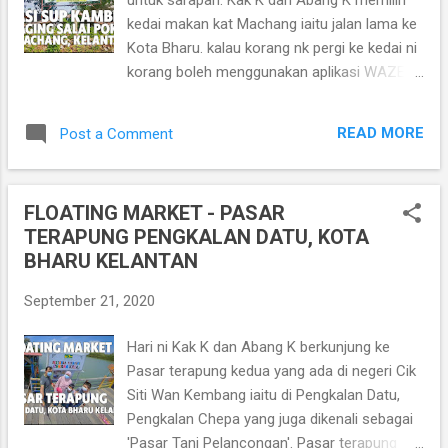
lamanya. Teruja dapat jumpa Puan Jasmin
kedai makan kat Machang iaitu jalan lama ke
Hamid kat depan-depan, orangnya humble,
Kota Bharu. kalau korang nk pergi ke kedai ni
peramah, baik hati dan sangat mesra dengan
korang boleh menggunakan aplikasi WAZE
orang. Sangat berbeza dari watak yang beliau
atau MAPS, korang taip je "NASI SUP
bawa dalam drama kat TV. Ramai juga orang
KAMBING DAGING SALAI POKSU". So nanti
yang kecam beliau kerana drama "7 Hari
READ MORE
Post a Comment
Waze akan bawa korang betul-betul sampai
Mencintaiku 2" yang memegang watak
depan kedai. Ataupun korang boleh juga guna
sebagai Hayati. Itulah yang mena...
link kat bawah ni. Lokasi Kedai "NASI SUP
FLOATING MARKET - PASAR
KAMBING DAGING SALAI POKSU"
TERAPUNG PENGKALAN DATU, KOTA
https://g.page/Poksu?share Menu utama
BHARU KELANTAN
kedai ni ialah Sup Kambing, Daging Salai, Itik
Salai, Ikan Keli Salai dan kata Kak K Asam
September 21, 2020
Pedas Ikan Pari paling sedap. Tapi abang tak
makan Ikan Pari.. hahaha.. memang masakan
Hari ni Kak K dan Abang K berkunjung ke
kat sini sedap sangat sebab Gulai Masak
Pasar terapung kedua yang ada di negeri Cik
Lemak Cili Api dia tu tak la pedas sangat,
Siti Wan Kembang iaitu di Pengkalan Datu,
pemilik kedai ni menyesuaikan masakan
Pengkalan Chepa yang juga dikenali sebagai
dengan makanan orang Kelantan. So kalau
'Pasar Tani Pelancongan'. Pasar terapung