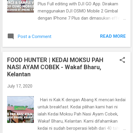
penduduk setempat. Banyak makanan dijual
Plus Full editing with DJI GO App. Dirakam
termasuklah : - Jeli Kelapa - Nasi Kerabu -
menggunakan DJI OSMO Mobile 2 Gimbal
Ketupat Sotong - Kerabu Bunga Nipah -
dengan IPhone 7 Plus dan dimasukan effect
Lokan bakar - Etok salai - Dim Sum - Miang
8x Slow Motion. DJI OSMO Mobile 2 adalah
Pla - dll Pasar terapung ini hanya dibuka pada
sebuah Gimbal atau dikenali juga sebagai
setiap hari Sabtu s...
READ MORE
Post a Comment
stabilizer untuk smartphone. Masih relevan
lagi kah DJI OSMO Mobile 2 di tahun 2020?
Pada saya. YA.. DJI OSMO Mobile 2 antara
FOOD HUNTER | KEDAI MOKSU PAH
gimbal yang terbaik pada satu ketika dulu.
NASI AYAM COBEK - Wakaf Bharu,
Release Date ialah pada Februari 2018. Harga
Kelantan
pada masa itu USD129 iaitu lebih kurang
RM550. Harga sekarang iaitu Ogos 2020 ialah
July 17, 2020
sekitar RM229. Memang berbaloi kalau nak
beli. link shopee DJI OSMO Mobile 2
Hari ni Kak K dengan Abang K mencari kedai
https://shopee.com.my/product/22737987/1
untuk breakfast. Kedai pilihan kami hari ni
073213195?v=19d.&smtt=0.0.3
ialah Kedai Moksu Pah Nasi Ayam Cobek,
Wakaf Bharu, Kelantan. Kami difahamkan
kedai ni sudah beroperasi lebih dari 40 tahun.