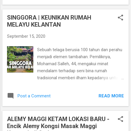
dengan River Cruis...
Morak melalui jalan Pengkalan Kubur - Wakaf
Bharu. So total kami kayuh tak de jauh
SINGGORA | KEUNIKAN RUMAH
sangat, dalam 37km je.. 🤣 🤣 🤣 Kedai pilihan
MELAYU KELANTAN
kami hari ni ialah Kedai Makan Ikan Bekok
Kak Pah Abe Loh iaitu di Pantai Geting,
September 15, 2020
Tumpat Kelantan. Menu utama kedai ni ialah
Ikan Bekok. Bagi korang yang tak pernah rasa
Sebuah telaga berusia 100 tahun dan perahu
Ikan Bekok ni, rasa dia lebih kurang Ikan
menjadi elemen tambahan. Pemiliknya,
Kering je tapi lagi sedap la. dia punya isi ikan
Mohamad Salleh, 44, mengakui minat
lembut. Memang sedap sangat sampai tak
mendalam terhadap seni bina rumah
sedar makanan-makanan yang diambil dah
tradisional memberi ilham kepadanya untuk
habis dimakan... 🤣 🤣 🤣 Lokasi Kedai Kak
merealisasikan kediaman unik itu di atas
Pah Abe Loh Ike Bekok klik link dibawah :
tanah seluas 700 kaki persegi. “Saya beli
https://goo.gl/maps/BeiEF2vND6q9iGwJA So
READ MORE
Post a Comment
tanah ini pada 2005 dan mula mengumpul
korang kena datang lah dan rasa sendiri Ikan
kayu cengal dari 12 rumah lama yang ingin
Bekok ni.. Harap de...
diruntuhkan. Pada masa sama saya lakukan
ALEMY MAGGI KETAM LOKASI BARU -
kajian mengenai rumah Melayu lama dan
Encik Alemy Kongsi Masak Maggi
membuat sendiri pelan rumah ini. “Pada