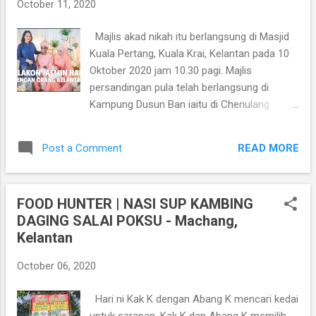
October 11, 2020
Pekan Dabong dan melawat tempat-tempat
menarik di sekitar Dabong. Lokasi yang
Majlis akad nikah itu berlangsung di Masjid
sebelum ini digelar sebagai tempat 'Jin
Kuala Pertang, Kuala Krai, Kelantan pada 10
Bertendang' dalam kalangan rakyat di negeri
Oktober 2020 jam 10.30 pagi. Majlis
ini mula popular sejak sebulan yang lalu,
persandingan pula telah berlangsung di
semuanya gara-gara penularan pandemik
Kampung Dusun Ban iaitu di Chenulang
Corona Virus pada Mac lalu menyebabkan
dalam daerah Kuala Krai, Kelantan pada
pintu sempadan negara ditutup sekaligus
sebelah petang 10 Oktober 2020 iaitu jam
menghidupkan Pekan Dabong sebagai lokasi
READ MORE
Post a Comment
2.30 petang. Majlis perkahwinan ini
eko pelancongan sebelum ini hanya digemari
berlangsung dengan mengikut SOP yang
oleh pelancong a...
ditetapkan dan berjalan lancar. Majlis dikawal
FOOD HUNTER | NASI SUP KAMBING
rapi oleh anggota RELA yang bertugas untuk
DAGING SALAI POKSU - Machang,
memastikan para tetamu yang hadir
Kelantan
mematuhi SOP yang ditetapkan. Tahniah
kepada Puan Jasmin Hamid kerana telah
October 06, 2020
menerima orang baru dalam keluarga beliau,
semoga hubungan diantara kedua-dua
Hari ni Kak K dengan Abang K mencari kedai
keluarga ini akan berkekalan selama-
untuk sarapan. Kak K dan Abang K memilih