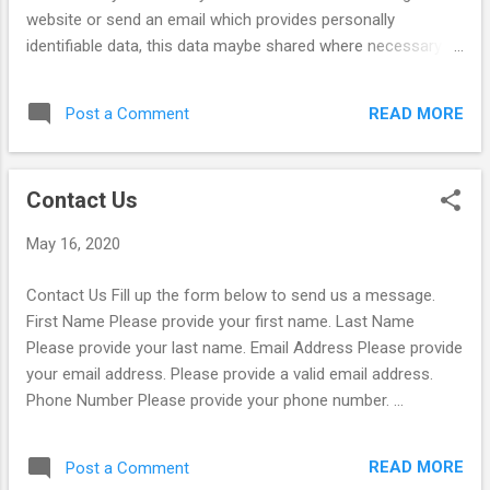
website or send an email which provides personally
identifiable data, this data maybe shared where necessary
with other Government agencies so as to serve you in the
most efficient and effective manner. An example might be in
READ MORE
Post a Comment
terms of resolving or addressing complaints that require
escalation to other Government agencies. Cookies Some
websites (including our gate) generating 'cookies', which are
Contact Us
collected by the server site to enable it to recognize you for
the next visit. Cookies do not store your data permanently
May 16, 2020
and it's also not stored on the hard disk of your computer.
Cookies will be deleted once you close your browser.
Contact Us Fill up the form below to send us a message.
Information Collected No personally identifiable information
First Name Please provide your first name. Last Name
is gathered during the browsing of this website except for
Please provide your last name. Email Address Please provide
information given by you via email. What Happens When I
your email address. Please provide a valid email address.
Link to Ano...
Phone Number Please provide your phone number. ...
READ MORE
Post a Comment