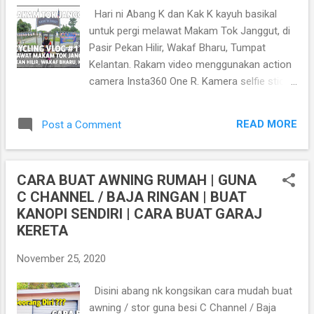
5250824 Lokasi rumah Kak Ani Ikan Bekok :
Hari ni Abang K dan Kak K kayuh basikal
https://maps.app.goo.gl/NR1AM6TraD1NLcLi
untuk pergi melawat Makam Tok Janggut, di
9 So korang kena hubungi Kak Ani dan rasa
Pasir Pekan Hilir, Wakaf Bharu, Tumpat
sendiri Ikan Bekok Kak Ani kalau nak tanya
Kelantan. Rakam video menggunakan action
apa-apa pasal Ikan Bekok yang super sedap
camera Insta360 One R. Kamera selfie stick
ni.. Harap dengan review ni, korang dapatlah
tersembunyi. Lokasi ke Makam Tok Janggut,
sedikit sebanyak maklumat tentang tempat
Pasir Pekan Hilir, Wakaf Bharu, Tumpat
yang ada menjual Ikan Bekok ni. Jangan l...
READ MORE
Post a Comment
Kelantan
https://goo.gl/maps/Hu7dNGk2cErKsMgn8
MAKAM PAHLAWAN MELAYU TOK JANGGUT,
CARA BUAT AWNING RUMAH | GUNA
PASIR PEKAN HILIR,TUMPAT. Makam Tok
C CHANNEL / BAJA RINGAN | BUAT
Janggut terletak di Kampung Saring iaitu di
KANOPI SENDIRI | CARA BUAT GARAJ
Pasir Pekan Hilir di Pekan Wakaf Bharu dalam
KERETA
jajahan Tumpat, Kelantan. Tok Janggut ialah
seorang ulama yang bergadai nyawa
November 25, 2020
menentang British. Mat Hassan Munas atau
lebih dikenali sebagai Tok Janggut
Disini abang nk kongsikan cara mudah buat
merupakan seorang ulama dan pahlawan
awning / stor guna besi C Channel / Baja