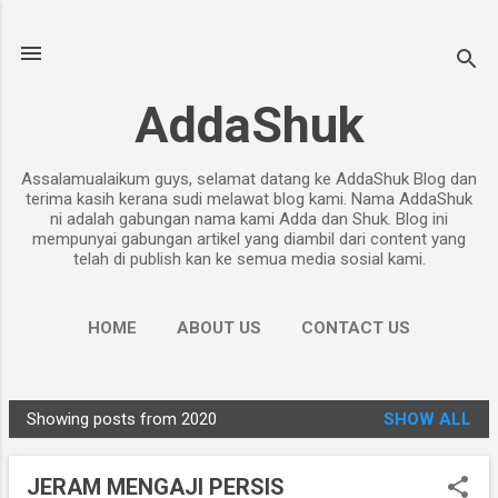
Skip to main content
AddaShuk
Assalamualaikum guys, selamat datang ke AddaShuk Blog dan
terima kasih kerana sudi melawat blog kami. Nama AddaShuk
ni adalah gabungan nama kami Adda dan Shuk. Blog ini
mempunyai gabungan artikel yang diambil dari content yang
telah di publish kan ke semua media sosial kami.
HOME
ABOUT US
CONTACT US
PRIVACY POLICY
MORE…
DISCLAIMER
Showing posts from 2020
SHOW ALL
P
o
JERAM MENGAJI PERSIS
s