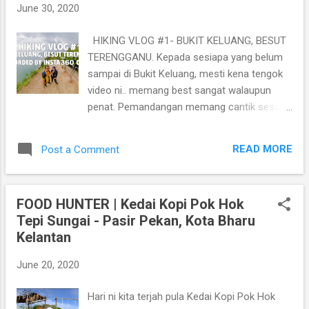
June 30, 2020
https://www.youtube.com/playlist?
list=PLaOdnN5G-
HIKING VLOG #1- BUKIT KELUANG, BESUT
IF19K0An9fsy7KTp5G8cRBFf
TERENGGANU. Kepada sesiapa yang belum
sampai di Bukit Keluang, mesti kena tengok
video ni.. memang best sangat walaupun
penat. Pemandangan memang cantik sesuai
untuk bergambar. Tonton video-video HIKING
VLOG yang lain
READ MORE
Post a Comment
https://www.youtube.com/playlist?
list=PLaOdnN5G-
IF1hAR56xcAwldW4L4CHXj92
FOOD HUNTER | Kedai Kopi Pok Hok
Tepi Sungai - Pasir Pekan, Kota Bharu
Kelantan
June 20, 2020
Hari ni kita terjah pula Kedai Kopi Pok Hok