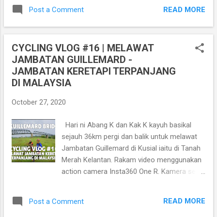
https://youtu.be/1Mn6fUnY8oc TRAIN TO
dan Air (KASA) pada tahun ini. Denai
READ MORE
Post a Comment
DABONG VOLUME 3, BAHAGIAN 1,
sepanjang hampir...
EKSPEDISI KE KEM BAHA, klik link dibawah :
https://youtu.be/9tg-8BgkR8w TRAIN TO
CYCLING VLOG #16 | MELAWAT
DABONG VOLUME 3, BAHAGIAN 2,
JAMBATAN GUILLEMARD -
EKSPEDISI KE LAST WATERFALL klik link
JAMBATAN KERETAPI TERPANJANG
dibawah : https://youtu.be/JPAnIapkHgc
DI MALAYSIA
Train To Dabong merupakan satu fenomena
baru di negeri Kelantan untuk melancong ke
October 27, 2020
Pekan Dabong dan melawat tempat-tempat
menarik di sekitar Dabong. Lokasi yang
Hari ni Abang K dan Kak K kayuh basikal
sebelum ini digelar sebagai tempat 'Jin
sejauh 36km pergi dan balik untuk melawat
Bertendang' dalam kalangan rakyat di negeri
Jambatan Guillemard di Kusial iaitu di Tanah
ini mula popular sejak sebulan yang lalu,
Merah Kelantan. Rakam video menggunakan
semuanya gara-gara penularan pandemik
action camera Insta360 One R. Kamera selfie
Corona Virus pada Mac lalu menyebabkan
stick tersembunyi. Lokasi ke Guillemard
pintu sempadan negara ditutup sekaligus
Bridge sebelah Paloh Rawa
menghidupkan Pekan Dabong sebagai lokasi
READ MORE
Post a Comment
https://www.google.com.my/maps/place/5%
eko pelancongan sebelum ini hanya digemari