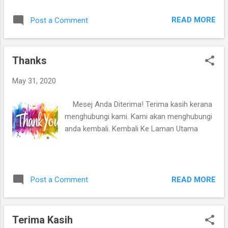
https://www.youtube.com/playlist?
list=PLaOdnN5G-
READ MORE
Post a Comment
IF19K0An9fsy7KTp5G8cRBFf 2. FOOD
HUNTER - Kedai Kopi Pok Hok Tepi Sungai,
Pasir Pekan, Kota Bharu Kelantan
Thanks
https://youtu.be/re5NT0fmpeU
May 31, 2020
Mesej Anda Diterima! Terima kasih kerana
menghubungi kami. Kami akan menghubungi
anda kembali. Kembali Ke Laman Utama
READ MORE
Post a Comment
Terima Kasih