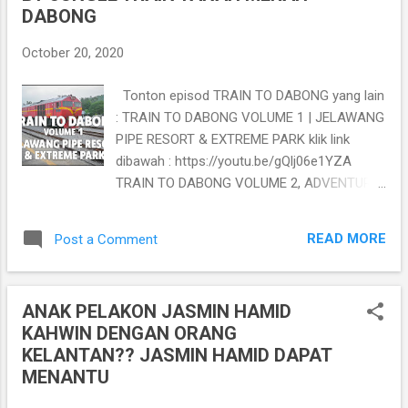
DABONG
Walaupun Air Terjun dan Rekreasi Lata Bijih
kelihatan agak biasa, tetapi permandangan
October 20, 2020
alam semulajadinya yang indah serta
memiliki udara yang segar dan nyaman
Tonton episod TRAIN TO DABONG yang lain
mampu memberikan ketenangan kepada
: TRAIN TO DABONG VOLUME 1 | JELAWANG
setiap pengunjung. Destinasi ini juga sangat
PIPE RESORT & EXTREME PARK klik link
sesuai untuk beriadah bersama keluarga. Air
dibawah : https://youtu.be/gQlj06e1YZA
Terjun dan Rekreasi Lata Bijih ini terletak di
TRAIN TO DABONG VOLUME 2, ADVENTURE
kawasan yang agak terpencil iaitu di
CAVING klik link dibawah :
Kampung Lawang. Walaupun terletak di
https://youtu.be/1Mn6fUnY8oc TRAIN TO
kawasan yang terpencil iaitu 30km dari
READ MORE
Post a Comment
DABONG VOLUME 3, BAHAGIAN 1,
bandar Tanah Merah, ...
EKSPEDISI KE KEM BAHA, klik link dibawah :
https://youtu.be/9tg-8BgkR8w TRAIN TO
ANAK PELAKON JASMIN HAMID
DABONG VOLUME 3, BAHAGIAN 2,
KAHWIN DENGAN ORANG
EKSPEDISI KE LAST WATERFALL klik link
KELANTAN?? JASMIN HAMID DAPAT
dibawah : https://youtu.be/JPAnIapkHgc
MENANTU
Train To Dabong merupakan satu fenomena
baru di negeri Kelantan untuk melancong ke