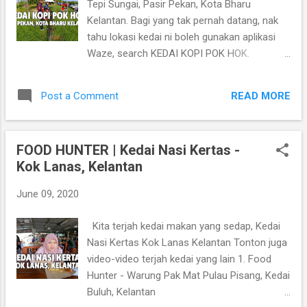
Tepi Sungai, Pasir Pekan, Kota Bharu
Kelantan. Bagi yang tak pernah datang, nak
tahu lokasi kedai ni boleh gunakan aplikasi
Waze, search KEDAI KOPI POK HOK.
Memang kita orang recommended la makan
kt kedai ni. Tonton video-video FOOD
READ MORE
Post a Comment
HUNTER yang lain, klik link dibawah..
https://www.youtube.com/playlist?
list=PLaOdnN5G-
FOOD HUNTER | Kedai Nasi Kertas -
IF19K0An9fsy7KTp5G8cRBFf
Kok Lanas, Kelantan
June 09, 2020
Kita terjah kedai makan yang sedap, Kedai
Nasi Kertas Kok Lanas Kelantan Tonton juga
video-video terjah kedai yang lain 1. Food
Hunter - Warung Pak Mat Pulau Pisang, Kedai
Buluh, Kelantan