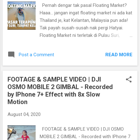
asal la ni.. Pada korang yang tak boleh
Pernah dengar tak pasal Floating Market?
datang ke kedai, korang boleh juga order
Haaa... jangan ingat floating market ni ada kat
Maggi Ketam Frozen. MAGGI KETAM
Thailand je, kat Kelantan, Malaysia pun ada!
FROZEN Maggi Ketam Frozen hadir dalam
Tak payah susah-susah nak pergi Hatyai.
tiga saiz: 📌SAIZ M - RM 35 📌SAIZ L - RM
Floating Market ni terletak di Pulau Suri,
45 📌SAIZ XL - RM 55 + Kos penghantaran
Tumpat, Kelantan dan merupakan floating
(COD) ♨️Cara penyediaan yang sungguh
market pertama di Malaysia. Pengasas
mudah, cuma panaskan dan sedia untuk di
READ MORE
Post a Comment
Floating Market Pulau Suri adalah Encik Ghani
makan Kepada saing sobat hok mno dok...
Dollah. Pasar Terapung Pantai Suri (Pok
Ngoh) merupakan 'floating market' pertama
FOOTAGE & SAMPLE VIDEO | DJI
di Malaysia. Pengunjung hanya boleh akses
OSMO MOBILE 2 GIMBAL - Recorded
ke sini dengan hanya menggunakan jalan air
by IPhone 7+ Effect with 8x Slow
iaitu dengan menaiki bot. Jeti Bot Utama
Motion
“Kuala Besar”: Rm 2 per pax sehala. Jeti Kok
Majid Tumpat : Rm 5 per pax sehala. Kini
August 04, 2020
mereka sudah mempunyai 20 orang peniaga
yang meniaga di atas sampan di mana
FOOTAGE & SAMPLE VIDEO | DJI OSMO
semua peniaga-peniaga ini merupakan
MOBILE 2 GIMBAL - Recorded with IPhone 7