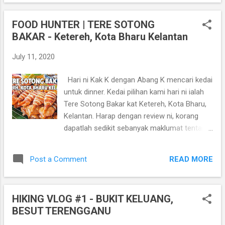
untuk peminat-peminat hiker. Tonton video-
video HIKING VLOG yang lain
FOOD HUNTER | TERE SOTONG
https://www.youtube.com/playlist?
BAKAR - Ketereh, Kota Bharu Kelantan
list=PLaOdnN5G-
IF1hAR56xcAwldW4L4CHXj92
July 11, 2020
Hari ni Kak K dengan Abang K mencari kedai
untuk dinner. Kedai pilihan kami hari ni ialah
Tere Sotong Bakar kat Ketereh, Kota Bharu,
Kelantan. Harap dengan review ni, korang
dapatlah sedikit sebanyak maklumat tentang
kedai makan yang sedap kat kawasan Kota
Bharu ni. Jangan lupa subscribe channel
READ MORE
Post a Comment
Addashuk tanda support Kak K dan Abang K,
next kita akan buat banyak lagi review kedai
makan yang best.. terima kasih kerana
HIKING VLOG #1 - BUKIT KELUANG,
menonton, jangan lupa like and share ye..
BESUT TERENGGANU
Tonton video-video FOOD HUNTER yang lain,
klik link dibawah..