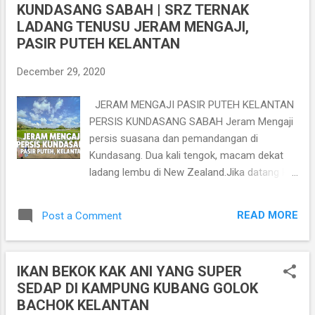
KUNDASANG SABAH | SRZ TERNAK
t
LADANG TENUSU JERAM MENGAJI,
s
PASIR PUTEH KELANTAN
December 29, 2020
JERAM MENGAJI PASIR PUTEH KELANTAN
PERSIS KUNDASANG SABAH Jeram Mengaji
persis suasana dan pemandangan di
Kundasang. Dua kali tengok, macam dekat
ladang lembu di New Zealand.Jika datang ke
Kelantan, wajib singgah di sini. Lokasi
menarik ini, terletak di Jeram Mengaji iaitu di
READ MORE
Post a Comment
daerah Pasir Puteh Kelantan kira-kira enam
kilometer dari Selising dan kira-kira 22
kilometer dari Bandar Pasir Puteh. Kalau
IKAN BEKOK KAK ANI YANG SUPER
korang nak pergi ke tempat ni, korang boleh
SEDAP DI KAMPUNG KUBANG GOLOK
terus klik di link lokasi dibawah : Lokasi ke
BACHOK KELANTAN
SRZ Ternak Ladang Tenusu Jeram Mengaji