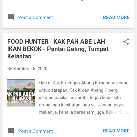
korang yang suka makan pedas tu, korang
yang unik ini terletak di Cerana Villa Resort di
boleh tambah sendiri sambal tu. So korang
Jalan Raja Sakti kira-kira 11 kilometer dari ibu
kena datang lah dan rasa sendiri masakan
READ MORE
Post a Comment
negeri Kelantan iaitu Kota Bharu. Iaitu hanya
kat sini.. Harap dengan review n...
7 kilometer dari Lapangan Terbang Sultan
Ismail Petra Pengkalan Chepa. Ia mula dibuka
FOOD HUNTER | KAK PAH ABE LAH
kepada orang ramai pada 9 September 2017.
IKAN BEKOK - Pantai Geting, Tumpat
Ia beroperasi hanya pada setiap hari Sabtu
Kelantan
bermula pukul 8 pagi hingga 2 petang. Selain
makanan dan barangan, rata-rata
September 18, 2020
pengunjung ke sini adalah bagi mendapatkan
pelbagai jenis hidupan laut segar yang baru
Hari ni Kak K dengan Abang K mencari kedai
ditangkap nelayan. Pasar terapung ini juga
untuk sarapan. Kak K dan Abang K pergi
dimeriahkan lagi dengan pembinaan chalet-
dengan basikal je, sambil terjah kedai kita
chalet dan penternakan ikan dalam sangkar.
orang jaga kesihatan juga ye. Jangan asyik
Selain aktiviti menjual beli, terdapat juga
makan je, kena la bersenam juga. Kak K dan
Cerana Cruise yang akan membawa
Abang K kayuh basikal dalam 16km dari
pengunjung mengelilingi sungai dengan
Kampung Morak ke Pantai Geting, dan laluan
menaiki Perahu Kolek yang tidak sama
READ MORE
Post a Comment
balik 21km dari Pantai Geting ke Kampung