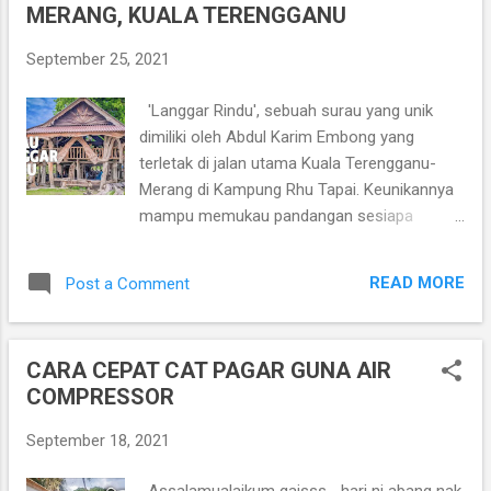
MERANG, KUALA TERENGGANU
t
s
September 25, 2021
'Langgar Rindu', sebuah surau yang unik
dimiliki oleh Abdul Karim Embong yang
terletak di jalan utama Kuala Terengganu-
Merang di Kampung Rhu Tapai. Keunikannya
mampu memukau pandangan sesiapa
sahaja yang melihat struktur binaanya apatah
lagi ia diperbuat daripada kayu Tembesu dan
READ MORE
Post a Comment
Kayu Cengal sepenuhnya. Dek kerana
keunikan 'Langgar Rindu' yang memukau
pandangan itu, ia turut mendapat perhatian
CARA CEPAT CAT PAGAR GUNA AIR
dikalangan para pengunjung bukan Islam
COMPRESSOR
yang sangat mengkagumi keindahan seni
binanya untuk merakam foto dan video
September 18, 2021
sebagai kengangan apabila berkunjung ke
Terengganu. Menceritakan permulaan dan