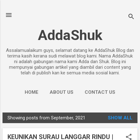
Skip to main content
AddaShuk
Assalamualaikum guys, selamat datang ke AddaShuk Blog dan
terima kasih kerana sudi melawat blog kami. Nama AddaShuk
ni adalah gabungan nama kami Adda dan Shuk. Blog ini
mempunyai gabungan artikel yang diambil dari content yang
telah di publish kan ke semua media sosial kami.
HOME
ABOUT US
CONTACT US
PRIVACY POLICY
MORE…
DISCLAIMER
Showing posts from September, 2021
SHOW ALL
P
o
KEUNIKAN SURAU LANGGAR RINDU |
s