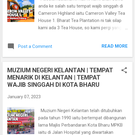
antara tempat menarik di Cameron
anda ke salah satu tempat wajib singgah di
Highlands. Alamat : Cat House, Cameron
Cameron Highland iaitu Cameron Valley Tea
Highlands Malaysia Jalan Aranda Nova,
House 1. Bharat Tea Plantation ni tak silap
Greencow, 39100 Brinchang, Pahang.
kami ada 3 Tea House, so kami pergi yang
Telephone : 012-889 2536 Lokasi Cat House
Cameron Valley Tea House 1. Kat sini
Cameron Higland
memang best la dan kat sini adalah port
https://goo.gl/maps/FtURBZ9qWtPUREnN6
READ MORE
Post a Comment
terbaik untuk bergambar. Sebelum ni kami
Lawati juga Blog Addashuk
pernah pergi ke Cameron Valley Tea House 2
https://www.addashuk.com Subscribe
dan Cameron Valley Tea House 3. Lokasi
Addashuk C...
MUZIUM NEGERI KELANTAN | TEMPAT
Cameron Valley Tea House 1
MENARIK DI KELANTAN | TEMPAT
https://goo.gl/maps/1f26HAtiHvi6Q6e37
WAJIB SINGGAH DI KOTA BHARU
Lawati juga Blog Addashuk untuk lebih artikel
yang menarik. https://www.addashuk.com
January 07, 2023
Harga Tiket Tram RM15 Dewawa RM7 Kanak-
kanak Untuk pertama kali datang, anda
Muzium Negeri Kelantan telah ditubuhkan
semua wajib menaiki tram untuk ke bawah.
pada tahun 1990 iaitu bertempat dibangunan
memang tempat ni sangat cantik untuk
lama Majlis Perbandaran Kota Bharu MPKB
bergambar. Ada tempat air terjun. Memang
iaitu di Jalan Hospital yang diwartakan