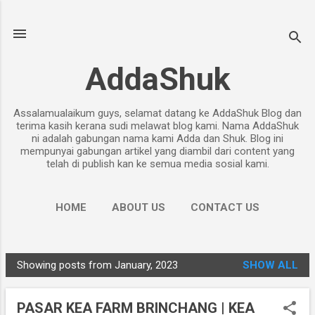
Skip to main content
AddaShuk
Assalamualaikum guys, selamat datang ke AddaShuk Blog dan
terima kasih kerana sudi melawat blog kami. Nama AddaShuk
ni adalah gabungan nama kami Adda dan Shuk. Blog ini
mempunyai gabungan artikel yang diambil dari content yang
telah di publish kan ke semua media sosial kami.
HOME
ABOUT US
CONTACT US
PRIVACY POLICY
MORE…
DISCLAIMER
Showing posts from January, 2023
SHOW ALL
P
o
PASAR KEA FARM BRINCHANG | KEA
s