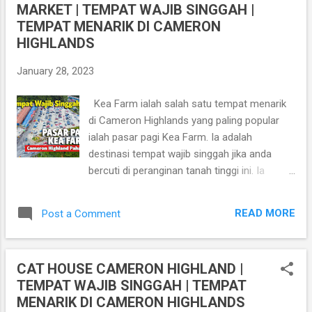
MARKET | TEMPAT WAJIB SINGGAH |
t
TEMPAT MENARIK DI CAMERON
s
HIGHLANDS
January 28, 2023
Kea Farm ialah salah satu tempat menarik
di Cameron Highlands yang paling popular
ialah pasar pagi Kea Farm. Ia adalah
destinasi tempat wajib singgah jika anda
bercuti di peranginan tanah tinggi ini. Ia
dibuka setiap hari dari pukul 8.00 pagi hingga
6.00 petang. Walaupun digelar pasar pagi, ia
READ MORE
Post a Comment
beroperasi dari awal pagi hingga ke petang.
Alamat : Kea Farm Brinchang, 39000
Cameron highlands, Pahang Lokasi Pasar
CAT HOUSE CAMERON HIGHLAND |
Kea Farm
TEMPAT WAJIB SINGGAH | TEMPAT
https://goo.gl/maps/JG4aPQ1k1ZtSswdA7
MENARIK DI CAMERON HIGHLANDS
Lawati juga Blog Addashuk