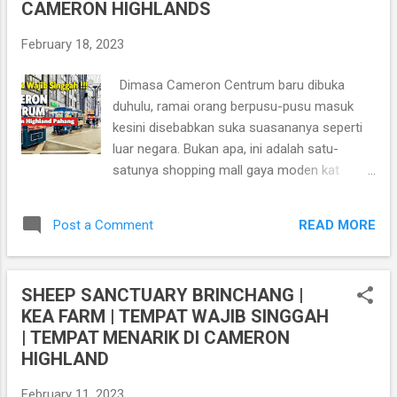
CAMERON HIGHLANDS
hotel Brinchang ni walaupun hotel bajet
bawah RM100, tapi amatlah selesa dan
February 18, 2023
bersih. Mengetengahkan konsep modern,
hotel ni terasa macam duduk di rumah
Dimasa Cameron Centrum baru dibuka
sendiri je. Dan, paling penting, hotel ni ada
duhulu, ramai orang berpusu-pusu masuk
bilik yang sesuai untuk famili. Selalu susah
kesini disebabkan suka suasananya seperti
nak jumpa hotel bajet yang ada family room
luar negara. Bukan apa, ini adalah satu-
kan? Apabila anda datang bercuti di
satunya shopping mall gaya moden kat
Cameroh Highland, masalah utama adalah
Cameron yang ada. Dahulunya bila cuti di
dalam mencari tempat menginap. Jadi
Cameron Highland Pahang Malaysia, asyik
kepada yang masih belum jumpa hotel yang
READ MORE
Post a Comment
bergambar dengan bunga sahaja. Sekarang
sesuai dengan bajet anda, kami akan
anda boleh mengambil gambar lebih cantik
rekemen kan anda menginap di Snoo...
dengan suasana bertema kan London juga.
SHEEP SANCTUARY BRINCHANG |
Anda mungkin boleh terlupa yang anda
KEA FARM | TEMPAT WAJIB SINGGAH
berada di Malaysia. Ini shopping mall terbaru
| TEMPAT MENARIK DI CAMERON
kat Cameron Highlands ini. Dan shopping
HIGHLAND
mall Cameron Centrum adalah salah satu
tempat wajib singgah di Cameron Highland
February 11, 2023