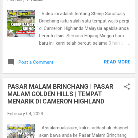
ini buka sampai malam hari. Jadi anda boleh
keluar dengan keluarga bila malam tiba.
Video ini adalah tentang Sheep Sanctuary
Ramai yang suka ke sini sebab didalamnya
Brinchang iaitu salah satu tempat wajib pergi
kelihatan seperti bandar moden dan sangat
di Cameron Highlands Malaysia apabila anda
cantik. Boleh ber OOTD dan bergambar untuk
bercuti disini. Semasa Hujung Minggu baru-
kenang kenangan. Untuk masuk kesini adalah
baru ini, kami telah bercuti selama 3 hari 2
percuma. Lokasi Cameron Centrum
malam di Cameron Highland. Cameron
Cameron Highland
Highlands, yang terletak di Pahang terkenal
https://goo.gl/maps/f2rN2TPVqhdvGRL59
READ MORE
Post a Comment
dengan cuaca yang sejuk, lembah teh yang
Lawati juga blog Addashuk untuk lebih
indah, dan ladang strawberi yang lazat. Walau
artikel-artikel...
bagaimanapun, semasa lawatan baru-baru
PASAR MALAM BRINCHANG | PASAR
ini, kami secara tidak sengaja terjumpa The
MALAM GOLDEN HILLS | TEMPAT
Hidden Germ iaitu Sheep Sanctuary. Sheep
MENARIK DI CAMERON HIGHLAND
Sanctuary ialah salah satu tempat menarik di
Cameron Highland ini terletak betul-betul di
February 04, 2023
tepi pasar Kea Farm yang sibuk. Terdapat
papan tanda besar di pintu masuk dengan
Assalamualaikum, kali ni addashuk channel
kambing biri-biri kartun di atasnya. Untuk
akan bawa anda ke Pasar Malam Brinchang