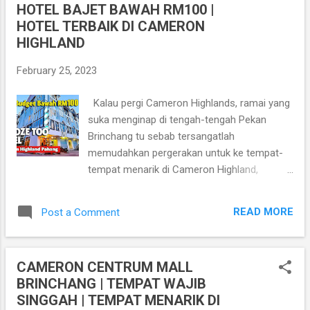
HOTEL BAJET BAWAH RM100 |
t
HOTEL TERBAIK DI CAMERON
s
HIGHLAND
February 25, 2023
Kalau pergi Cameron Highlands, ramai yang
suka menginap di tengah-tengah Pekan
Brinchang tu sebab tersangatlah
memudahkan pergerakan untuk ke tempat-
tempat menarik di Cameron Highland,
Pahang, Malaysia. Ini kerana Pekan Brinchang
adalah terletak di tengah-tengah untuk anda
READ MORE
Post a Comment
menjelajah tempat menarik di Cameron
Highland. Lokasi Snooze Too Hotel
https://goo.gl/maps/7BjgJmB8tmZvvruJ9
CAMERON CENTRUM MALL
Lawati juga blog Addashuk untuk lebih
BRINCHANG | TEMPAT WAJIB
artikel-artikel menarik
SINGGAH | TEMPAT MENARIK DI
https://www.addashuk.com Snooze Too