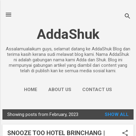
Skip to main content
AddaShuk
Assalamualaikum guys, selamat datang ke AddaShuk Blog dan
terima kasih kerana sudi melawat blog kami. Nama AddaShuk
ni adalah gabungan nama kami Adda dan Shuk. Blog ini
mempunyai gabungan artikel yang diambil dari content yang
telah di publish kan ke semua media sosial kami.
HOME
ABOUT US
CONTACT US
PRIVACY POLICY
MORE…
DISCLAIMER
Showing posts from February, 2023
SHOW ALL
P
o
SNOOZE TOO HOTEL BRINCHANG |
s