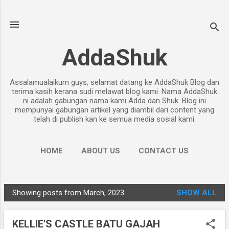
Skip to main content
AddaShuk
Assalamualaikum guys, selamat datang ke AddaShuk Blog dan
terima kasih kerana sudi melawat blog kami. Nama AddaShuk
ni adalah gabungan nama kami Adda dan Shuk. Blog ini
mempunyai gabungan artikel yang diambil dari content yang
telah di publish kan ke semua media sosial kami.
HOME
ABOUT US
CONTACT US
PRIVACY POLICY
MORE…
DISCLAIMER
Showing posts from March, 2023
SHOW ALL
P
o
KELLIE'S CASTLE BATU GAJAH
s