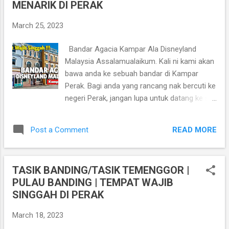
MENARIK DI PERAK
reka bentuk sebuah istana Moghul di bandar
Agra, India. Tukang-tukang binaan bangunan
March 25, 2023
tersebut dibawa khas dari Madras. Lokasi
Kellie's Castle
Bandar Agacia Kampar Ala Disneyland
https://goo.gl/maps/soiCaQ3phTqF4dyq5
Malaysia Assalamualaikum. Kali ni kami akan
Lawati juga Blog Addashuk
bawa anda ke sebuah bandar di Kampar
https://www.addashuk.com William Kellie
Perak. Bagi anda yang rancang nak bercuti ke
Smith berasal dari sebuah kampung di
negeri Perak, jangan lupa untuk datang ke sini
Scotland yang dikenali sebagai Kellas. Pada
di Kampar Perak. Sebabnya anda boleh
tahun 1890, ketika beliau berusia 20 tahun,
singgah di salah satu tempat menarik di
Smith tiba sebelum Tanah Melayu. Beliau ...
READ MORE
Post a Comment
Kampar iaitu Bandar Agacia Kampar Ala
Disneyland Malaysia ni. Kalau nak ke US atau
Disneyland Hong Kong rasanya tak semua
TASIK BANDING/TASIK TEMENGGOR |
orang mampu. Kalau setakat untuk pakej
PULAU BANDING | TEMPAT WAJIB
percutian seorang tak pe la lagi. Tapi kalau
SINGGAH DI PERAK
pakej sekali dengan keluarga, berkira-kira
juga lah nak bayar kan. So, kiranya kami nak
March 18, 2023
rasa suasana bandar disneyland kami telah