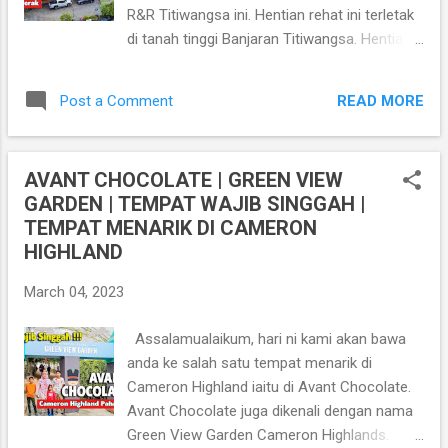
Barat. Dari Ipoh atau Pulau Pinang menuju ke
R&R Titiwangsa ini. Hentian rehat ini terletak
Kelantan, anda perlu mengisi minyak di Gerik
di tanah tinggi Banjaran Titiwangsa. Hentian
dan pulau Banding terlebih dahulu kerana
ini tersohor kerana pemandangan disini
tidak ada stesen minyak di lebuh raya Timur-
adalah sangat menarik yang boleh dilihat
Barat sehingga ke Jeli dan stesen minyak
READ MORE
Post a Comment
apabila cuaca cerah. Akan tetapi sekiranya
Petronas pekan Jeli. Di bahagian tengah ada
musim hujan, anda boleh melihat seolah-
sebuah pu...
olah anda berada di Cameron Highland
AVANT CHOCOLATE | GREEN VIEW
kerana suasananya sangat berkabus. Selain
GARDEN | TEMPAT WAJIB SINGGAH |
itu juga, inilah satu-satunya hentian rehat
TEMPAT MENARIK DI CAMERON
yang sangat selesa boleh disinggah sebelum
HIGHLAND
sampai ke pekan terhampir Jeli atau Gerik.
Lokasi Hentian R&R Amiza Titiwangsa
March 04, 2023
https://goo.gl/maps/c3LUYC5MyrUVNCJ87
Lawati juga Blog Addahuk untuk lebih artikel-
Assalamualaikum, hari ni kami akan bawa
artikel yang menarik
anda ke salah satu tempat menarik di
https://www.addashuk.com Kami sekeluarga
Cameron Highland iaitu di Avant Chocolate.
singgah di hentian ini semasa perjalanan dari
Avant Chocolate juga dikenali dengan nama
Kelantan ke Perak. Suasana disini memang
Green View Garden Cameron Highlands.
sangat menarik seperti yang diperkatakan.