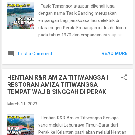
singgah di Bandar Agacia Kampar Ala
Tasik Temengor ataupun dikenali juga
Disneyland Malaysia. Kira ok lah kan? Ala-ala
dengan nama Tasik Banding merupakan
Disneyland gitu.. hahaha Lokasi Bandar
empangan bagi janakuasa hidroelektrik di
Agacia
utara negeri Perak. Empangan ini telah dibina
https://goo.gl/maps/WdCeTHPduenFc1kj7
pada tahun 1970 dan empangan ini siap pada
Lawati juga Blog Addashuk
1974. Air dari empangan ini disalurkan
https://www.addashuk.com Bandar Agacia
sebagai bekalan air minuman bagi penduduk
Kampar ni adalah tempat wajib singgah di
READ MORE
Post a Comment
negeri Perak dan Pulau Pinang. Empangan ini
Perak, kalau anda dari pekan Kampar,
adalah berkeluasan 152 km persegi dan
memandu lebih kurang dalam 10 minit saja.
mengandungi 6,050 juta meter padu air
Pekan Kampar ni...
HENTIAN R&R AMIZA TITIWANGSA |
meliputi Hutan Simpan Belum seluas 117,500
RESTORAN AMIZA TITIWANGSA |
hektar. Lokasi Jeti Bot Tasik Banding
TEMPAT WAJIB SINGGAH DI PERAK
https://goo.gl/maps/dz2yY3X6knGo13DN6
Lawati juga Blog Addashuk
March 11, 2023
https://www.addashuk.com Jarak dari bandar
Ipoh ke Tasik Temengor ialah 250 km ke arah
Hentian R&R Amiza Titiwangsa Sesiapa
Gerik menuju ke Jeli di Kelantan. Laluan
yang melalui Lebuhraya Timur-Barat dari
tersebut dikenali dengan Lebuh raya Timur-
Perak ke Kelantan pasti akan melalui Hentian