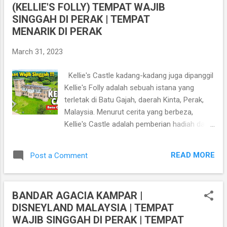
(KELLIE'S FOLLY) TEMPAT WAJIB
t
SINGGAH DI PERAK | TEMPAT
s
MENARIK DI PERAK
March 31, 2023
Kellie's Castle kadang-kadang juga dipanggil
Kellie's Folly adalah sebuah istana yang
terletak di Batu Gajah, daerah Kinta, Perak,
Malaysia. Menurut cerita yang berbeza,
Kellie's Castle adalah pemberian hadiah dari
William Kellie Smith untuk isterinya dan
rumah untuk anaknya. Istana Kellie terletak di
READ MORE
Post a Comment
sebelah Sungai Raya, yang merupakan anak
sungai kecil ke Sungai Kinta. Istana Kellie
ataupun Kellie's Castle ini telah dibina pada
BANDAR AGACIA KAMPAR |
tahun 1905 oleh seorang peladang getah
DISNEYLAND MALAYSIA | TEMPAT
terkemuka Scotland bernama William Kellie
WAJIB SINGGAH DI PERAK | TEMPAT
Smith. Bangunan tiga tingkat dibina mengikut