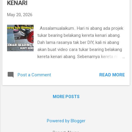
KENARI
berkesempatan untuk buat lagi. Sekarang ni
adalah masa yang sesuai disebabkan brek
May 20, 2026
belakang dah jadi kurang grip. Kadang bila
menuruni bukit yang jalan ada berpasir abang
Assalamualaikum.. Hari ni abang ada projek
elakkan guna brek depan takut tayar slip, bila
tukar bearing belakang kereta kenari abang.
guna brek belakang macam tak
Dah lama rasanya tak ber DIY, kali ni abang
mencengkam. Motor still bergerak jgk.
akan buat video cara tukar bearing belakang
Rasanya disebabkan brek belakang motor
kereta kenari abang. Sebenarnya kereta ni
abang dah lama tak servis dan kemungkinan
abang beli kereta sadai dah dekat 2 tahun. So
ada banyak habuk-habuk dalam mangkuk
bearing depan sudah tukar satu set dengan
drum. So, inilah masa terbaik abang nak ...
READ MORE
Post a Comment
absorber depan sekali semua dengan halfcut
Daihatsu L9. Tapi bearing belakang foreman
tidak usik apa-apa sebab penukaran halfcut
MORE POSTS
hanya melibatkan bahagian depan kereta
sahaja. Disebabkan kereta sudah lama sadai,
berkemungkinan minyak dalam bearing
sudah kering mengakibatkan pembentukkan
Powered by Blogger
karat. Kalau kereta yang selalu bergerak,