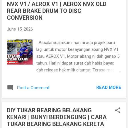
NVX V1 / AEROX V1 | AEROX NVX OLD
t
REAR BRAKE DRUM TO DISC
s
CONVERSION
June 15, 2026
Assalamualaikum, hari ni ada projek baru
lagi untuk motor kesayangan abang NVX V1
atau AEROX V1. Motor abang ni dah genap 5
tahun. Hari ni dapat surat dah habis bayar,
dah release hak milik dituntut. Terasa macam
nak sobek sobek sikit la sbb dah habis bayar
kan. ada duit lebih dalam RM200 sebulan, apa
READ MORE
Post a Comment
salahnya habiskan sikit duit tu untuk
mencantikkan lagi motor ni. Benda pertama
yang abang nak buat kat motor ni ialah tukar
DIY TUKAR BEARING BELAKANG
brek belakang dari brek drum ke brek disc.
KENARI | BUNYI BERDENGUNG | CARA
Sebenarnya dah lama dah abang nak convert
TUKAR BEARING BELAKANG KERETA
brek drum ke brek disc ni, tapi tak