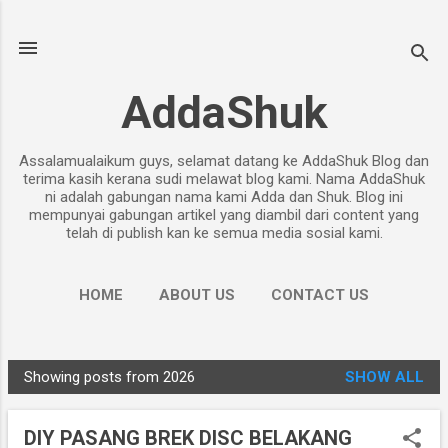
Skip to main content
AddaShuk
Assalamualaikum guys, selamat datang ke AddaShuk Blog dan
terima kasih kerana sudi melawat blog kami. Nama AddaShuk
ni adalah gabungan nama kami Adda dan Shuk. Blog ini
mempunyai gabungan artikel yang diambil dari content yang
telah di publish kan ke semua media sosial kami.
HOME
ABOUT US
CONTACT US
PRIVACY POLICY
MORE…
DISCLAIMER
Showing posts from 2026
SHOW ALL
P
o
DIY PASANG BREK DISC BELAKANG
s